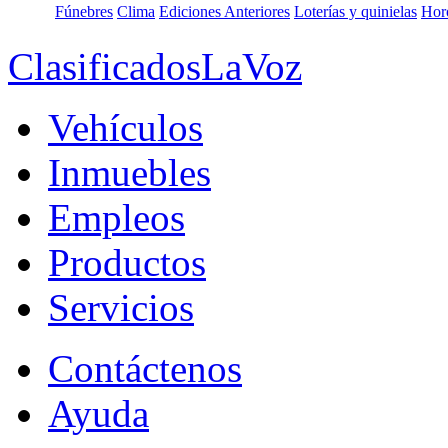
Fúnebres
Clima
Ediciones Anteriores
Loterías y quinielas
Hor
ClasificadosLaVoz
Vehículos
Inmuebles
Empleos
Productos
Servicios
Contáctenos
Ayuda