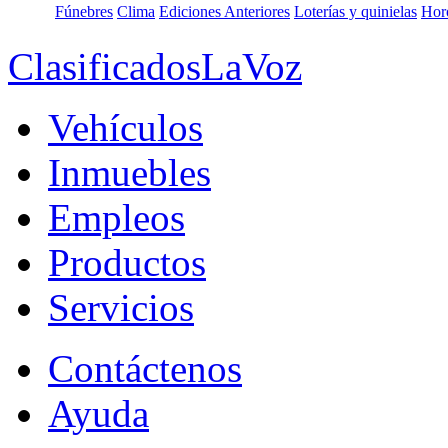
Fúnebres
Clima
Ediciones Anteriores
Loterías y quinielas
Hor
ClasificadosLaVoz
Vehículos
Inmuebles
Empleos
Productos
Servicios
Contáctenos
Ayuda